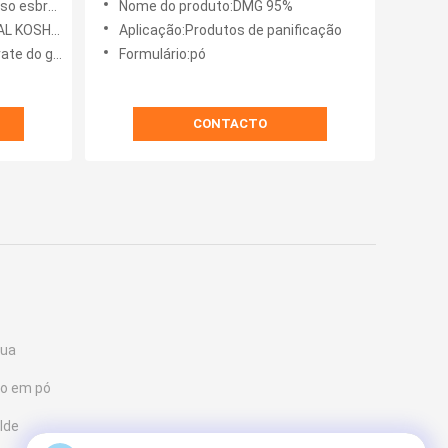
anquiçado
Nome do produto:DMG 95%
uma
95%
L KOSHER
Aplicação:Produtos de panificação
 glicerol
Formulário:pó
CONTACTO
gua
to em pó
lde