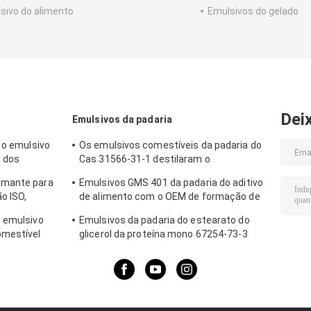
sivo do alimento
Emulsivos do gelado
Dei
Emulsivos da padaria
 o emulsivo
Os emulsivos comestíveis da padaria do
0 dos
Cas 31566-31-1 destilaram o
 gelado
Monoglyceride para o gelado
umante para
Emulsivos GMS 401 da padaria do aditivo
o ISO,
de alimento com o OEM de formação de
o de validade
espuma da resistência
o emulsivo
Emulsivos da padaria do estearato do
omestível
glicerol da proteína mono 67254-73-3
MS4082
para a estabilização