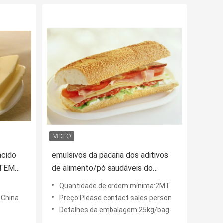
ácido
emulsivos da padaria dos aditivos
ATEM
de alimento/pó saudáveis do
 que
emulsivo do bolo Monostearate do
Quantidade de ordem mínima:2MT
on
glicerol
 China
Preço:Please contact sales person
Detalhes da embalagem:25kg/bag