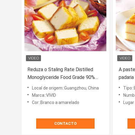
Reduza o Staling Rate Distilled
A paste
Monoglyceride Food Grade 90%
padaria
Monoestearato E471
Monoste
Local de origem::Guangzhou, China
Tipo:
emulsi
Marca::VIVID
Numbe
Cor::Branco a amarelado
Lugar
CONTACTO