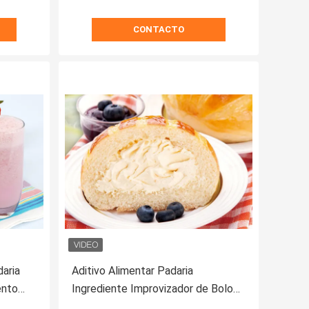
CONTACTO
aria
Aditivo Alimentar Padaria
ento
Ingrediente Improvizador de Bolo
40% com
Monoglicerídeo Destilado DMG