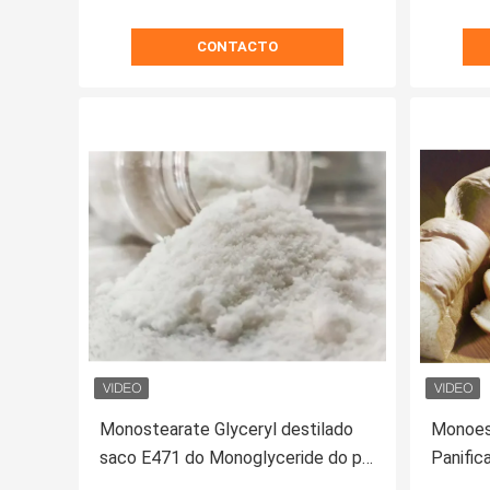
CONTACTO
Monostearate Glyceryl destilado
Monoest
saco E471 do Monoglyceride do pó
Panific
25kg dos emulsivos GMS DMG 40%
Ingred