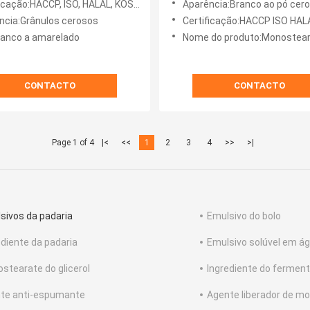
icação:HACCP, ISO, HALAL, KOSHER
Aparência:Branco ao pó ceroso esbr
efeito de formação de esp
ncia:Grânulos cerosos
Certificação:HACCP ISO HALA
ranco a amarelado
Nome do produto:Monostearate do
CONTACTO
CONTACTO
Page 1 of 4
|<
<<
1
2
3
4
>>
>|
sivos da padaria
Emulsivo do bolo
ediente da padaria
Emulsivo solúvel em á
stearate do glicerol
Ingrediente do fermen
te anti-espumante
Agente liberador de mo