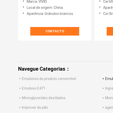
Marca::VIVID
Certif
da padaria do produto comestível
Local de origem::China
Aparê
Aparência::Grânulos brancos
Cor:B
CONTACTO
Navegue Categorias：
Emulsivos do produto comestível
Emul
Emulsivo E471
Ingr
Monoglycerides destilados
Mono
Improver do pão
agen