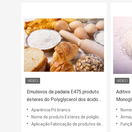
Emulsivos da padaria E475 produto
Aditivo
ésteres do Polyglycerol dos ácidos
Monogl
gordos PGE155 para a gordura
95% MI
Aparência:Pó branco
Nome d
panific
Nome do produto:Esteres de poliglicerol de ácidos graxos ((PGE)
Armaz
Aplicação:Fabricação de produtos de panificação
Função