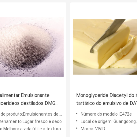
 alimentar Emulsionante
Monoglyceride Diacetyl do 
icerídeos destilados DMG
tartárico do emulsivo de D
N Ingredientes de
E472e com a emulsificação
o produto:Emulsionantes de padaria
Número do modelo::E472e
ação
dispersa o anti Retrogradati
enamento:Lugar fresco e seco
Local de origem::Guangdong,
:Melhora a vida útil e a textura
Marca::VIVID