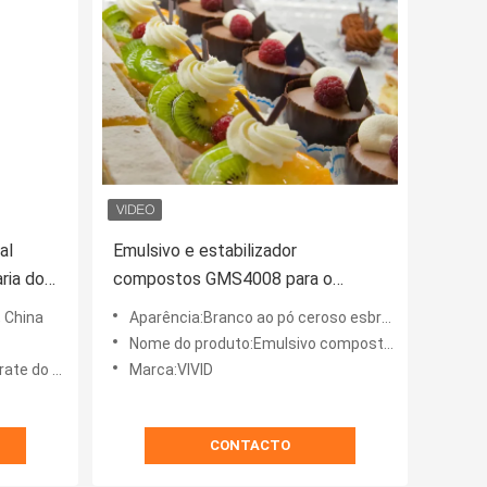
al
Emulsivo e estabilizador
ria do
compostos GMS4008 para o
a
gelado e o bolo de esponja
 China
Aparência:Branco ao pó ceroso esbranquiçado
Nome do produto:Emulsivo composto 4008
 glicerol
Marca:VIVID
CONTACTO