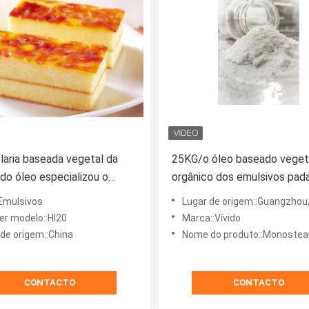
laria baseada vegetal da
25KG/o óleo baseado veget
 do óleo especializou o
orgânico dos emulsivos pada
arate HI20 do glicerol dos
saco baseou E471 GMS par
:Emulsivos
Lugar de origem::Guangzhou,
vos
petiscos
r modelo::HI20
Marca::Vívido
 de origem::China
Nome do produto::Monostearate do
CONTACTO
CONTACTO