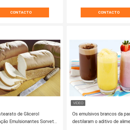
CONTACTO
CONTACTO
earato de Glicerol
Os emulsivos brancos da pad
ação Emulsionantes Sorvete
destilaram o aditivo de alim
ientes GMS4008 Grânulos
GMS dos Monoglycerides 