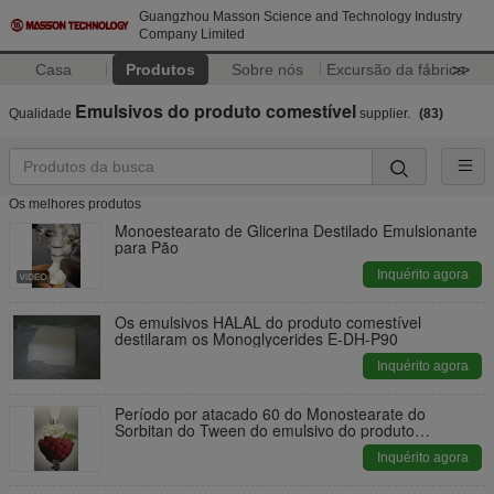
Guangzhou Masson Science and Technology Industry
Company Limited
Casa
Produtos
Sobre nós
Excursão da fábrica
>>
Emulsivos do produto comestível
Qualidade
supplier.
(83)
Os melhores produtos
Monoestearato de Glicerina Destilado Emulsionante
para Pão
Inquérito agora
Os emulsivos HALAL do produto comestível
destilaram os Monoglycerides E-DH-P90
Inquérito agora
Período por atacado 60 do Monostearate do
Sorbitan do Tween do emulsivo do produto
comestível
Inquérito agora