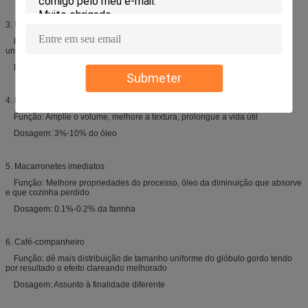
3. Pães
Função: melhora o softness da migalha, fornece um fino e a estrutura
uniforme da migalha, reduz a taxa do staling
Dosagem: 0.3%-0.8% da farinha
Submeter
4. Bolos
Função: Amplie o volume, melhore a textura, prolongue a vida útil
Dosagem: 3%-10% do óleo
5. Macarronetes imediatos
Função: Melhore propriedades do processo, óleo da diminuição que absorve
e que cozinha perdido
Dosagem: 0.1%-0.2% da farinha
6. Café-companheiro
Função: dê mais distribuição de tamanho uniforme do glóbulo gordo tendo
por resultado o efeito clareando melhorado
Dosagem: Assunto à finalidade diferente