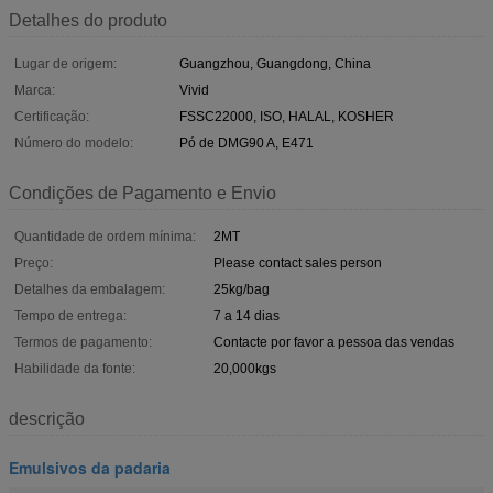
Detalhes do produto
Lugar de origem:
Guangzhou, Guangdong, China
Marca:
Vivid
Certificação:
FSSC22000, ISO, HALAL, KOSHER
Número do modelo:
Pó de DMG90 A, E471
Condições de Pagamento e Envio
Quantidade de ordem mínima:
2MT
Preço:
Please contact sales person
Detalhes da embalagem:
25kg/bag
Tempo de entrega:
7 a 14 dias
Termos de pagamento:
Contacte por favor a pessoa das vendas
Habilidade da fonte:
20,000kgs
descrição
Emulsivos da padaria