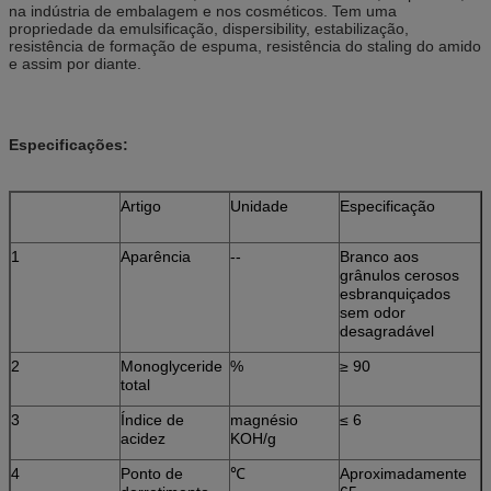
na indústria de embalagem e nos cosméticos. Tem uma
propriedade da emulsificação, dispersibility, estabilização,
resistência de formação de espuma, resistência do staling do amido
e assim por diante.
Especificações:
Artigo
Unidade
Especificação
1
Aparência
--
Branco aos
grânulos cerosos
esbranquiçados
sem odor
desagradável
2
Monoglyceride
%
≥ 90
total
3
Índice de
magnésio
≤ 6
acidez
KOH/g
4
Ponto de
℃
Aproximadamente