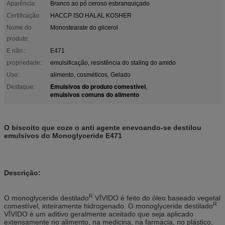
Aparência:
Branco ao pó ceroso esbranquiçado
Certificação:
HACCP ISO HALAL KOSHER
Nome do
Monostearate do glicerol
produto:
E não.:
E471
propriedade:
emulsificação, resistência do staling do amido
Uso:
alimento, cosméticos, Gelado
Emulsivos do produto comestível
Destaque:
,
emulsivos comuns do alimento
O biscoito que coze o anti agente enevoando-se destilou
emulsivos do Monoglyceride E471
Descrição:
R
O monoglyceride destilado
VÍVIDO é feito do óleo baseado vegetal
R
comestível, inteiramente hidrogenado. O monoglyceride destilado
VÍVIDO é um aditivo geralmente aceitado que seja aplicado
extensamente no alimento, na medicina, na farmácia, no plástico,