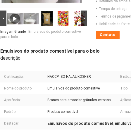
Detalhes da embal
Tempo de entrega:
Termos de pagamen
Habilidade da fonte:
Imagem Grande :
Emulsivos do produto comestível
Contato
para o bolo
Emulsivos do produto comestível para o bolo
descrição
Certificação:
HACCP ISO HALAL KOSHER
E não.:
Nome do produto:
Emulsivos do produto comestível
Tipo:
Aparência:
Branco para amarelar grânulos cerosos
Aplica
Padrão:
Produto comestível
Armaz
Emulsivos do produto comestível
emulsivo
Destacar:
,