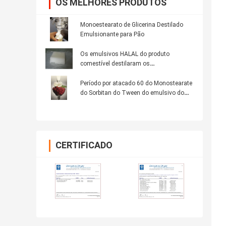
OS MELHORES PRODUTOS
Monoestearato de Glicerina Destilado
Emulsionante para Pão
Os emulsivos HALAL do produto
comestível destilaram os
Monoglycerides E-DH-P90
Período por atacado 60 do Monostearate
do Sorbitan do Tween do emulsivo do
produto comestível
CERTIFICADO