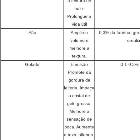
a textura do
bolo.
Prolongue a
vida útil
Pão
Amplie o
0,3% da farinha, ge
volume e
emuls
melhore a
textura.
Gelado
Emulsão
0.1-0.3%
Promote da
gordura da
leiteria. Impeça
o cristal de
gelo grosso.
Melhore a
sensação de
boca. Aumente
a taxa inflando.