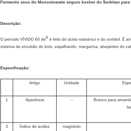
Fermento seco do Monostearate seguro kosher do Sorbitan para
Descrição:
R
O período VÍVIDO 60 de
é feito do ácido esteárico e do sorbitol. É 
sistema de emulsão do bolo, espalhando, margarina, alvejantes do caf
Especificação:
Artigo
Unidade
Espe
1
Aparência
--
Branco para amarela
la
3
Índice de acidez
magnésio