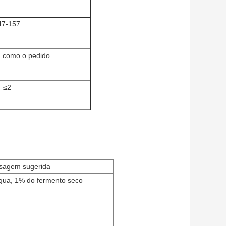
47-157
 como o pedido
≤2
sagem sugerida
gua, 1% do fermento seco