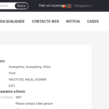
Pedir um orçamento
Busca
|
Portuguese
DA QUALIDADE
CONTACTE-NOS
NOTÍCIA
CASOS
uto:
Guangzhou, Guangdong, China
Vivid
HACCP, ISO, HALAL, KOSHER
E471
amento e Envio:
em mínima:
2MT
Please contact sales person