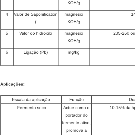
KOH/g
4
Valor de Saponification
magnésio
1
(
KOH/g
5
Valor do hidróxilo
magnésio
235-260 ou
KOH/g
6
Ligação (Pb)
mg/kg
Aplicações:
Escala da aplicação
Função
Do
Fermento seco
Actue como o
10-15% da á
portador do
fermento ativo,
promova a