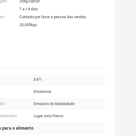
agem:
20kg/carton
7 a 14 dias
to:
Contacte por favor a pessoa das vendas
20,000kgs
E471
Emulsivos
ção:
Emulsivo do bolo|Gelado
enamento:
Lugar seco fresco
 para o alimento